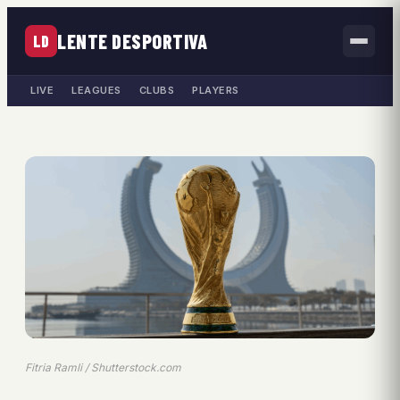
LENTE DESPORTIVA
LD
LIVE
LEAGUES
CLUBS
PLAYERS
Fitria Ramli / Shutterstock.com