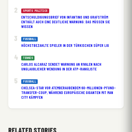
SPORTS POLITICS
ENTSCHULDIGUNGSBRIEF VON INFANTINO UND GRAFSTRÖM
ENTHÄLT AUCH EINE DEUTLICHE WARNUNG: DAS MÜSSEN SIE
WISSEN
FUSSBALL
HÖCHSTBEZAHLTE SPIELER IN DER TÜRKISCHEN SÜPER LIG
TENNIS
CARLOS ALCARAZ SENDET WARNUNG AN RIVALEN NACH
UNGLAUBLICHER WENDUNG IN DER ATP-RANGLISTE
FUSSBALL
CHELSEA-STAR VOR ATEMBERAUBENDEM 60-MILLIONEN-PFUND-
TRANSFER-COUP, WÄHREND EUROPÄISCHE GIGANTEN MIT MAN
CITY KÄMPFEN
RELATED STORIES