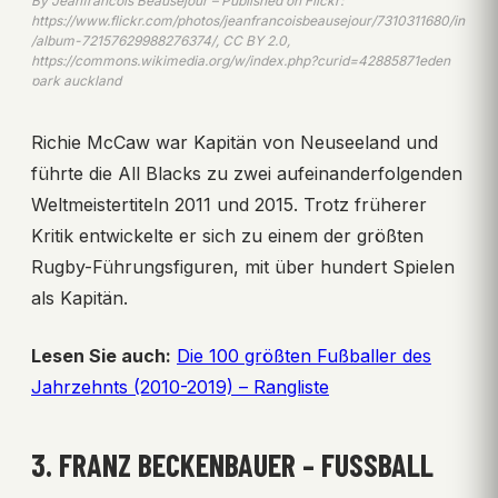
By Jeanfrancois Beausejour – Published on Flickr:
https://www.flickr.com/photos/jeanfrancoisbeausejour/7310311680/in
/album-72157629988276374/, CC BY 2.0,
https://commons.wikimedia.org/w/index.php?curid=42885871eden
park auckland
Richie McCaw war Kapitän von Neuseeland und
führte die All Blacks zu zwei aufeinanderfolgenden
Weltmeistertiteln 2011 und 2015. Trotz früherer
Kritik entwickelte er sich zu einem der größten
Rugby-Führungsfiguren, mit über hundert Spielen
als Kapitän.
Lesen Sie auch:
Die 100 größten Fußballer des
Jahrzehnts (2010-2019) – Rangliste
3. FRANZ BECKENBAUER – FUSSBALL