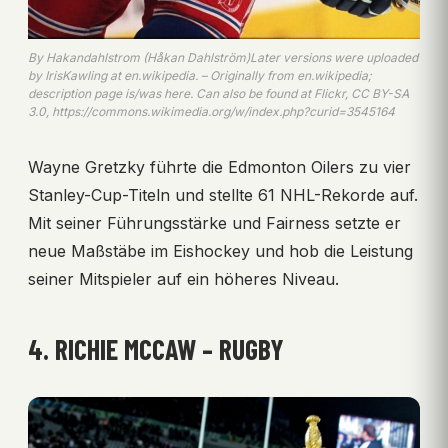
By Hakandahlstrom (Håkan Dahlström)Later versions were uploaded
by IrisKawling at en.wikipedia. – Originally from en.wikipedia;
description page is/was here. Can also be found at Flickr, CC BY-SA
3.0, https://commons.wikimedia.org/w/index.php?curid=3545164
Wayne Gretzky führte die Edmonton Oilers zu vier
Stanley-Cup-Titeln und stellte 61 NHL-Rekorde auf.
Mit seiner Führungsstärke und Fairness setzte er
neue Maßstäbe im Eishockey und hob die Leistung
seiner Mitspieler auf ein höheres Niveau.
4. RICHIE MCCAW – RUGBY