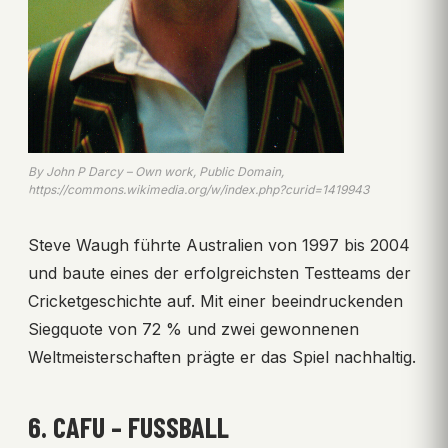
By John P Darcy – Own work, Public Domain,
https://commons.wikimedia.org/w/index.php?curid=1419943
Steve Waugh führte Australien von 1997 bis 2004
und baute eines der erfolgreichsten Testteams der
Cricketgeschichte auf. Mit einer beeindruckenden
Siegquote von 72 % und zwei gewonnenen
Weltmeisterschaften prägte er das Spiel nachhaltig.
6. CAFU – FUSSBALL