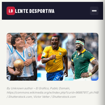
LENTE DESPORTIVA
LD
By Unknown author – El Gráfico, Public Domain,
https://commons.wikimedia.org/w/index.php?curid=96887817, ph.FAB
/ Shutterstock.com, Victor Velter / Shutterstock.com