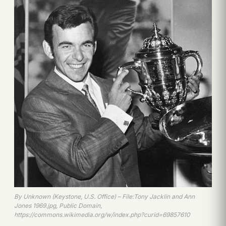
By Unknown (Keystone, U.S. Office) – File:Tony Jacklin and Ann
Jones 1969.jpg, Public Domain,
https://commons.wikimedia.org/w/index.php?curid=69857610