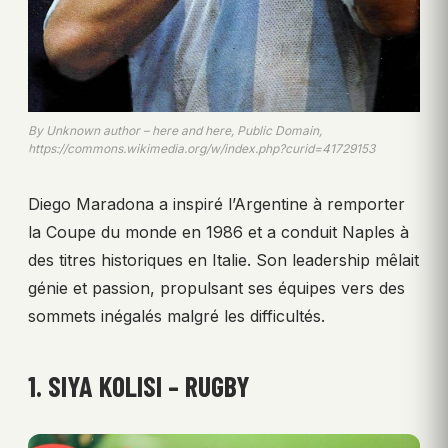
By Unknown author – here and here, Public Domain,
https://commons.wikimedia.org/w/index.php?curid=41729153
Diego Maradona a inspiré l’Argentine à remporter
la Coupe du monde en 1986 et a conduit Naples à
des titres historiques en Italie. Son leadership mêlait
génie et passion, propulsant ses équipes vers des
sommets inégalés malgré les difficultés.
1. SIYA KOLISI – RUGBY