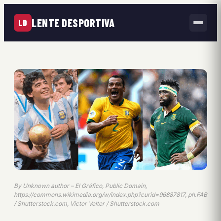
LENTE DESPORTIVA
LD
By Unknown author – El Gráfico, Public Domain,
https://commons.wikimedia.org/w/index.php?curid=96887817, ph.FAB
/ Shutterstock.com, Victor Velter / Shutterstock.com