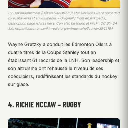
By Hakandahlstrom (Håkan Dahlström)Later versions were uploaded
by IrisKawling at en.wikipedia. – Originally from en.wikipedia;
description page is/was here. Can also be found at Flickr, CC BY-SA
3.0, https://commons.wikimedia.org/w/index.php?curid=3545164
Wayne Gretzky a conduit les Edmonton Oilers à
quatre titres de la Coupe Stanley tout en
établissant 61 records de la LNH. Son leadership et
son altruisme ont rehaussé le niveau de ses
coéquipiers, redéfinissant les standards du hockey
sur glace.
4. RICHIE MCCAW – RUGBY