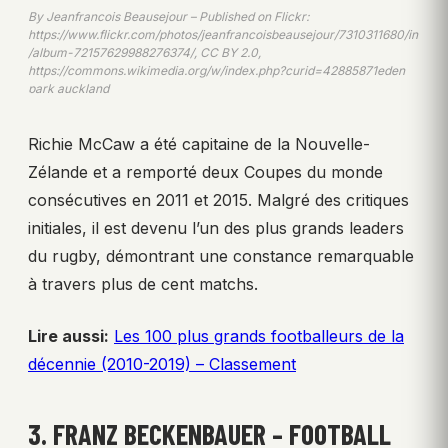
By Jeanfrancois Beausejour – Published on Flickr:
https://www.flickr.com/photos/jeanfrancoisbeausejour/7310311680/in
/album-72157629988276374/, CC BY 2.0,
https://commons.wikimedia.org/w/index.php?curid=42885871eden
park auckland
Richie McCaw a été capitaine de la Nouvelle-
Zélande et a remporté deux Coupes du monde
consécutives en 2011 et 2015. Malgré des critiques
initiales, il est devenu l’un des plus grands leaders
du rugby, démontrant une constance remarquable
à travers plus de cent matchs.
Lire aussi:
Les 100 plus grands footballeurs de la
décennie (2010-2019) – Classement
3. FRANZ BECKENBAUER – FOOTBALL