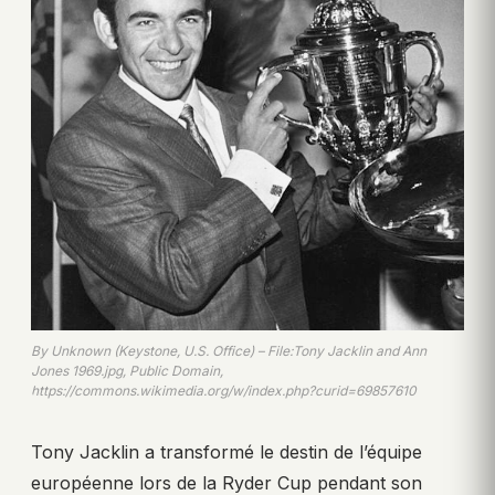
By Unknown (Keystone, U.S. Office) – File:Tony Jacklin and Ann
Jones 1969.jpg, Public Domain,
https://commons.wikimedia.org/w/index.php?curid=69857610
Tony Jacklin a transformé le destin de l’équipe
européenne lors de la Ryder Cup pendant son