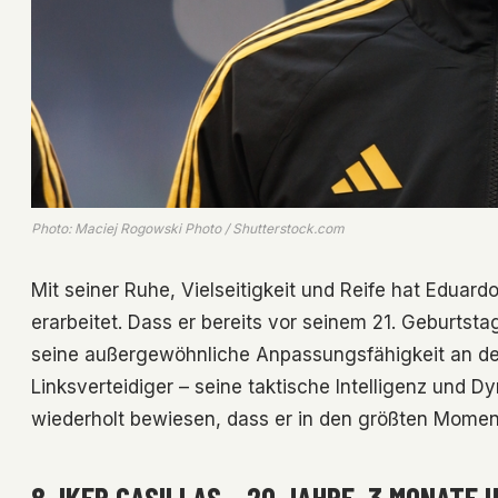
Photo: Maciej Rogowski Photo / Shutterstock.com
Mit seiner Ruhe, Vielseitigkeit und Reife hat Eduard
erarbeitet. Dass er bereits vor seinem 21. Geburtst
seine außergewöhnliche Anpassungsfähigkeit an den 
Linksverteidiger – seine taktische Intelligenz und
wiederholt bewiesen, dass er in den größten Momen
8. IKER CASILLAS – 20 JAHRE, 3 MONATE 