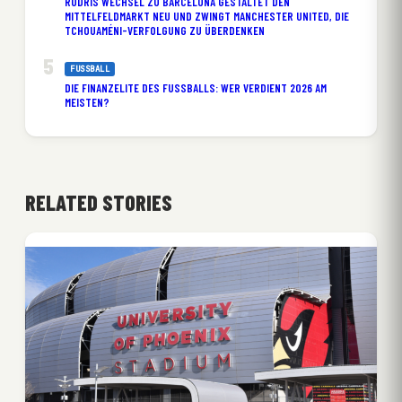
RODRIS WECHSEL ZU BARCELONA GESTALTET DEN
MITTELFELDMARKT NEU UND ZWINGT MANCHESTER UNITED, DIE
TCHOUAMÉNI-VERFOLGUNG ZU ÜBERDENKEN
FUSSBALL
DIE FINANZELITE DES FUSSBALLS: WER VERDIENT 2026 AM M
EISTEN?
RELATED STORIES