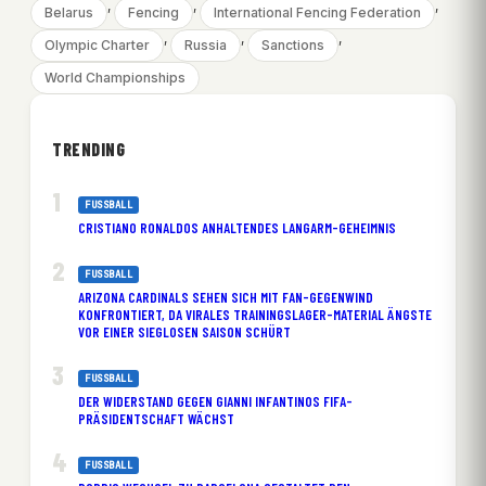
, 
, 
, 
Belarus
Fencing
International Fencing Federation
, 
, 
, 
Olympic Charter
Russia
Sanctions
World Championships
TRENDING
FUSSBALL
CRISTIANO RONALDOS ANHALTENDES LANGARM-GEHEIMNIS
FUSSBALL
ARIZONA CARDINALS SEHEN SICH MIT FAN-GEGENWIND
KONFRONTIERT, DA VIRALES TRAININGSLAGER-MATERIAL ÄNGSTE
VOR EINER SIEGLOSEN SAISON SCHÜRT
FUSSBALL
DER WIDERSTAND GEGEN GIANNI INFANTINOS FIFA-
PRÄSIDENTSCHAFT WÄCHST
FUSSBALL