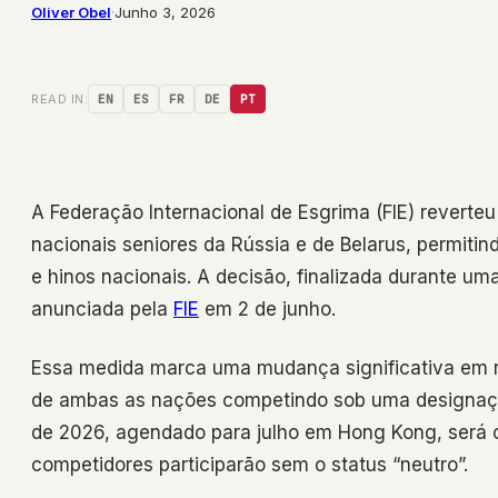
Oliver Obel
·
Junho 3, 2026
READ IN:
EN
ES
FR
DE
PT
A Federação Internacional de Esgrima (FIE) revert
nacionais seniores da Rússia e de Belarus, permitin
e hinos nacionais. A decisão, finalizada durante um
anunciada pela
FIE
em 2 de junho.
Essa medida marca uma mudança significativa em re
de ambas as nações competindo sob uma designaçã
de 2026, agendado para julho em Hong Kong, será o
competidores participarão sem o status “neutro”.