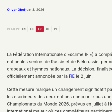
Oliver Obel
·
juin 3, 2026
READ IN:
EN
ES
FR
DE
PT
La Fédération Internationale d’Escrime (FIE) a comp
nationales seniors de Russie et de Biélorussie, per
drapeaux et hymnes nationaux. La décision, finalisée
officiellement annoncée par la
FIE
le 2 juin.
Cette mesure marque un changement significatif par
les escrimeurs des deux nations concourir sous une 
Championnats du Monde 2026, prévus en juillet à H
international majeur où ces compétiteurs participero