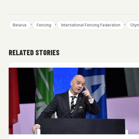
, 
, 
, 
Belarus
Fencing
International Fencing Federation
Olym
RELATED STORIES