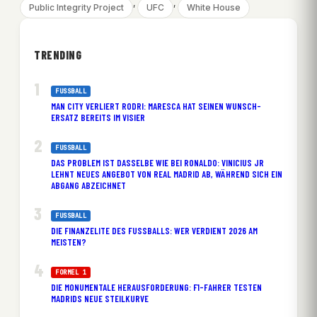
, 
, 
Public Integrity Project
UFC
White House
TRENDING
FUSSBALL
MAN CITY VERLIERT RODRI: MARESCA HAT SEINEN WUNSCH-
ERSATZ BEREITS IM VISIER
FUSSBALL
DAS PROBLEM IST DASSELBE WIE BEI RONALDO: VINICIUS JR
LEHNT NEUES ANGEBOT VON REAL MADRID AB, WÄHREND SICH EIN
ABGANG ABZEICHNET
FUSSBALL
DIE FINANZELITE DES FUSSBALLS: WER VERDIENT 2026 AM M
EISTEN?
FORMEL 1
DIE MONUMENTALE HERAUSFORDERUNG: F1-FAHRER TESTEN
MADRIDS NEUE STEILKURVE