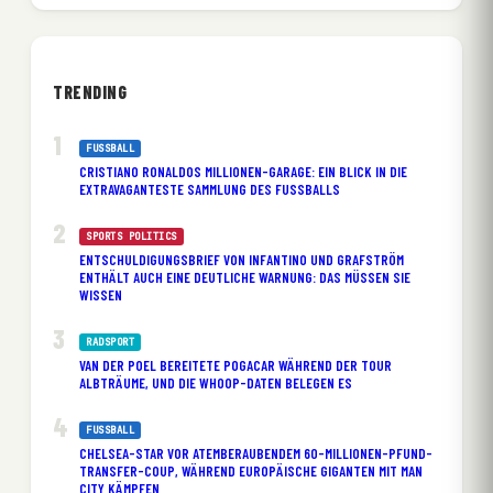
TRENDING
FUSSBALL
CRISTIANO RONALDOS MILLIONEN-GARAGE: EIN BLICK IN DIE
EXTRAVAGANTESTE SAMMLUNG DES FUSSBALLS
SPORTS POLITICS
ENTSCHULDIGUNGSBRIEF VON INFANTINO UND GRAFSTRÖM
ENTHÄLT AUCH EINE DEUTLICHE WARNUNG: DAS MÜSSEN SIE
WISSEN
RADSPORT
VAN DER POEL BEREITETE POGACAR WÄHREND DER TOUR
ALBTRÄUME, UND DIE WHOOP-DATEN BELEGEN ES
FUSSBALL
CHELSEA-STAR VOR ATEMBERAUBENDEM 60-MILLIONEN-PFUND-
TRANSFER-COUP, WÄHREND EUROPÄISCHE GIGANTEN MIT MAN
CITY KÄMPFEN