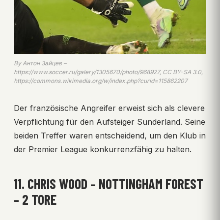
By Антон Зайцев –
https://www.soccer.ru/galery/1305670/photo/968927, CC BY-SA 3.0,
https://commons.wikimedia.org/w/index.php?curid=115862207
Der französische Angreifer erweist sich als clevere
Verpflichtung für den Aufsteiger Sunderland. Seine
beiden Treffer waren entscheidend, um den Klub in
der Premier League konkurrenzfähig zu halten.
11. CHRIS WOOD – NOTTINGHAM FOREST
– 2 TORE