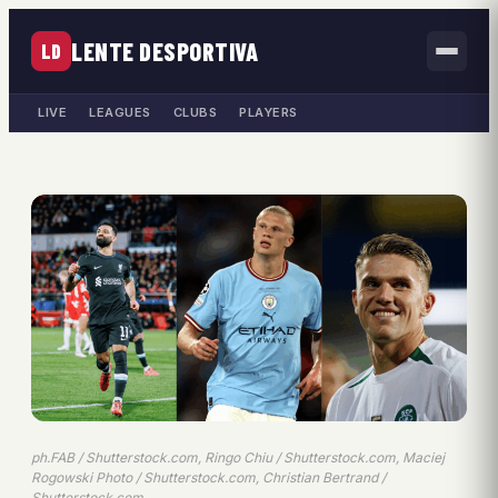
LENTE DESPORTIVA
LD
LIVE
LEAGUES
CLUBS
PLAYERS
ph.FAB / Shutterstock.com, Ringo Chiu / Shutterstock.com, Maciej
Rogowski Photo / Shutterstock.com, Christian Bertrand /
Shutterstock.com