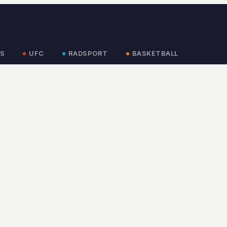
S
UFC
RADSPORT
BASKETBALL