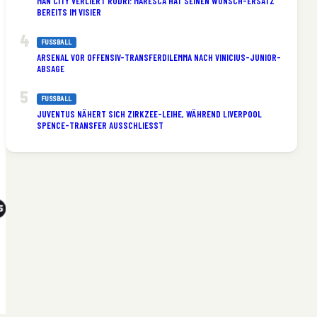
MAN CITY VERLIERT RODRI: MARESCA HAT SEINEN WUNSCH-ERSATZ
BEREITS IM VISIER
FUSSBALL
ARSENAL VOR OFFENSIV-TRANSFERDILEMMA NACH VINICIUS-JUNIOR-
ABSAGE
FUSSBALL
JUVENTUS NÄHERT SICH ZIRKZEE-LEIHE, WÄHREND LIVERPOOL
SPENCE-TRANSFER AUSSCHLIESST