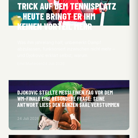
TRICK AUF DEM TENNISPLATZ
– HEUTE BRINGT ER IHM
KEINEN VORTEIL MEHR
Was ihm jahrelang half, unbemerkt Dampf
abzulassen, funktioniert inzwischen nicht mehr –
und Djokovic erklärt selbst, warum.
Emil Martesen
24 Juli 2026
DJOKOVIC STELLTE MESSI EINEN TAG VOR DEM
WM-FINALE EINE BESONDERE FRAGE: SEINE
ANTWORT LIESS DEN GANZEN SAAL VERSTUMMEN
24 Juli 2026