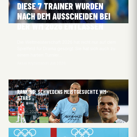
DIESE 7 TRAINER WURDEN
NACH DEM AUSSCHEIDEN BEI
DER WM 2026 ENTLASSEN
Die Weltmeisterschaft 2026 hat nicht nur auf dem
Spielfeld für Drama gesorgt. Sie hat sich auch zu
einem harten Turnier…
Aksel Kryhlmand
1 Juli 2026
RANKING: SCHWEDENS MEISTGESUCHTE WM-
STARS
11 Juni 2026