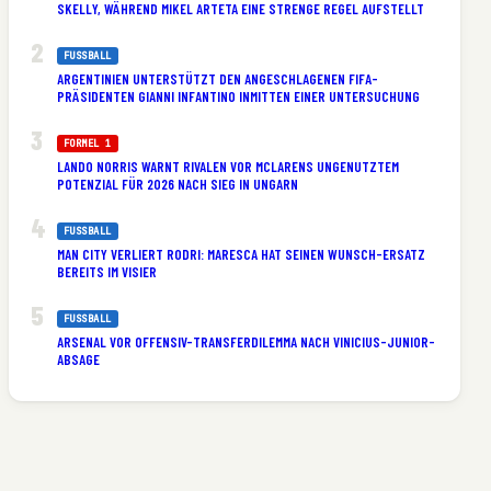
SKELLY, WÄHREND MIKEL ARTETA EINE STRENGE REGEL AUFSTELLT
FUSSBALL
ARGENTINIEN UNTERSTÜTZT DEN ANGESCHLAGENEN FIFA-
PRÄSIDENTEN GIANNI INFANTINO INMITTEN EINER UNTERSUCHUNG
FORMEL 1
LANDO NORRIS WARNT RIVALEN VOR MCLARENS UNGENUTZTEM
POTENZIAL FÜR 2026 NACH SIEG IN UNGARN
FUSSBALL
MAN CITY VERLIERT RODRI: MARESCA HAT SEINEN WUNSCH-ERSATZ
BEREITS IM VISIER
FUSSBALL
ARSENAL VOR OFFENSIV-TRANSFERDILEMMA NACH VINICIUS-JUNIOR-
ABSAGE