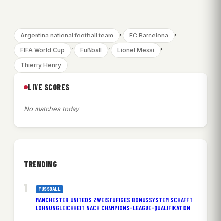
, 
, 
Argentina national football team
FC Barcelona
, 
, 
, 
FIFA World Cup
Fußball
Lionel Messi
Thierry Henry
LIVE SCORES
No matches today
TRENDING
FUSSBALL
MANCHESTER UNITEDS ZWEISTUFIGES BONUSSYSTEM SCHAFFT
LOHNUNGLEICHHEIT NACH CHAMPIONS-LEAGUE-QUALIFIKATION