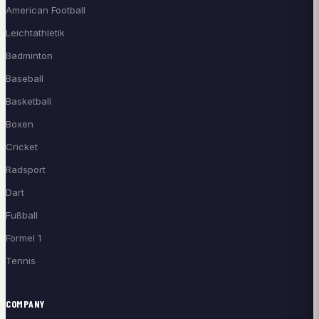
American Football
Leichtathletik
Badminton
Baseball
Basketball
Boxen
Cricket
Radsport
Dart
Fußball
Formel 1
Tennis
COMPANY