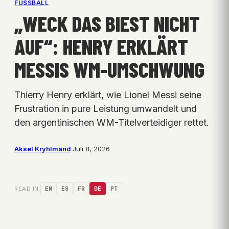
FUSSBALL
„WECK DAS BIEST NICHT
AUF“: HENRY ERKLÄRT
MESSIS WM-UMSCHWUNG
Thierry Henry erklärt, wie Lionel Messi seine
Frustration in pure Leistung umwandelt und
den argentinischen WM-Titelverteidiger rettet.
Aksel Kryhlmand
·
Juli 8, 2026
READ IN:
EN
ES
FR
DE
PT