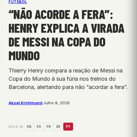
FUTEBOL
“NÃO ACORDE A FERA”:
HENRY EXPLICA A VIRADA
DE MESSI NA COPA DO
MUNDO
Thierry Henry compara a reação de Messi na
Copa do Mundo à sua fúria nos treinos do
Barcelona, alertando para não “acordar a fera”.
Aksel Kryhlmand
·
Julho 8, 2026
READ IN:
EN
ES
FR
DE
PT