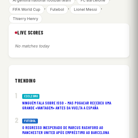
Argentina national football team
FC Barcelone
, 
, 
, 
FIFA World Cup
Futebol
Lionel Messi
Thierry Henry
LIVE SCORES
No matches today
TRENDING
CICLISMO
NINGUÉM FALA SOBRE ISSO – MAS POGACAR RECEBEU UMA
GRANDE «VANTAGEM» ANTES DA VUELTA A ESPAÑA
FUTEBOL
O REGRESSO INESPERADO DE MARCUS RASHFORD AO
MANCHESTER UNITED APÓS EMPRÉSTIMO AO BARCELONA