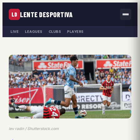
LENTE DESPORTIVA
LD
LIVE
LEAGUES
CLUBS
PLAYERS
lev radin / Shutterstock.com