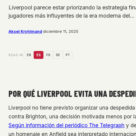
Liverpool parece estar priorizando la estrategia f
jugadores más influyentes de la era moderna del…
Aksel Kryhlmand
·
diciembre 11, 2025
READ IN:
EN
ES
FR
DE
PT
POR QUÉ LIVERPOOL EVITA UNA DESPEDI
Liverpool no tiene previsto organizar una despedid
contra Brighton, una decisión motivada menos por la
Según información del periódico The Telegraph
y de
un homenaje en Anfield sea interpretado internaci