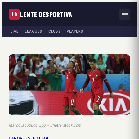
LENTE DESPORTIVA
LD
LIVE
LEAGUES
CLUBS
PLAYERS
Marco Iacobucci Epp // Shutterstock.com
DEPORTES
, 
FÚTBOL