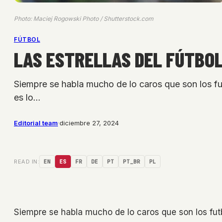
Photo: Maciej Rogowski Photo / Shutterstock.com
FÚTBOL
LAS ESTRELLAS DEL FÚTBOL
Siempre se habla mucho de lo caros que son los fut
es lo…
Editorial team
·
diciembre 27, 2024
READ IN:
EN
ES
FR
DE
PT
PT_BR
PL
Siempre se habla mucho de lo caros que son los futb