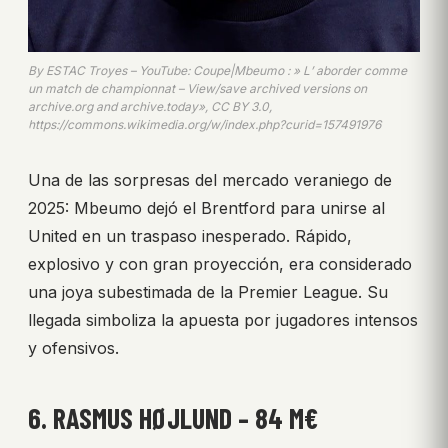
By ESTAC Troyes – YouTube: Coupe|Mbeumo : » L’ aborder comme
un match de championnat – View/save archived versions on
archive.org and archive.today», CC BY 3.0,
https://commons.wikimedia.org/w/index.php?curid=157491976
Una de las sorpresas del mercado veraniego de
2025: Mbeumo dejó el Brentford para unirse al
United en un traspaso inesperado. Rápido,
explosivo y con gran proyección, era considerado
una joya subestimada de la Premier League. Su
llegada simboliza la apuesta por jugadores intensos
y ofensivos.
6. RASMUS HØJLUND – 84 M€