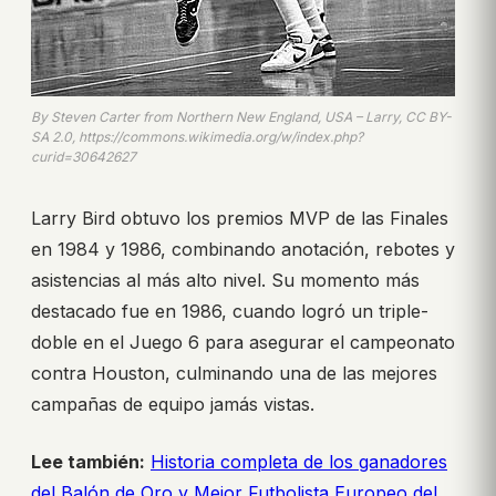
By Steven Carter from Northern New England, USA – Larry, CC BY-
SA 2.0, https://commons.wikimedia.org/w/index.php?
curid=30642627
Larry Bird obtuvo los premios MVP de las Finales
en 1984 y 1986, combinando anotación, rebotes y
asistencias al más alto nivel. Su momento más
destacado fue en 1986, cuando logró un triple-
doble en el Juego 6 para asegurar el campeonato
contra Houston, culminando una de las mejores
campañas de equipo jamás vistas.
Lee también:
Historia completa de los ganadores
del Balón de Oro y Mejor Futbolista Europeo del