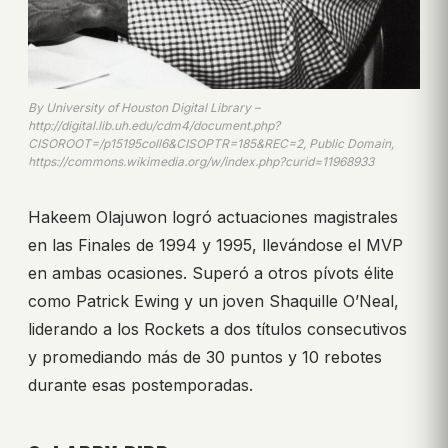
By University of Houston Digital Library –
http://digital.lib.uh.edu/cdm4/document.php?
CISOROOT=/p15195coll6&CISOPTR=185&REC=2, Public Domain,
https://commons.wikimedia.org/w/index.php?curid=11968933
Hakeem Olajuwon logró actuaciones magistrales
en las Finales de 1994 y 1995, llevándose el MVP
en ambas ocasiones. Superó a otros pívots élite
como Patrick Ewing y un joven Shaquille O’Neal,
liderando a los Rockets a dos títulos consecutivos
y promediando más de 30 puntos y 10 rebotes
durante esas postemporadas.