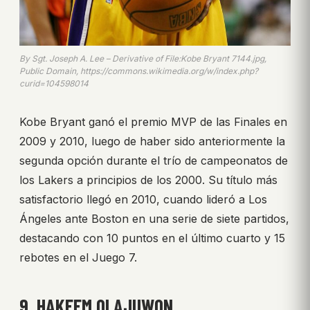
By Sgt. Joseph A. Lee – Derivative of File:Kobe Bryant 7144.jpg,
Public Domain, https://commons.wikimedia.org/w/index.php?
curid=104598014
Kobe Bryant ganó el premio MVP de las Finales en
2009 y 2010, luego de haber sido anteriormente la
segunda opción durante el trío de campeonatos de
los Lakers a principios de los 2000. Su título más
satisfactorio llegó en 2010, cuando lideró a Los
Ángeles ante Boston en una serie de siete partidos,
destacando con 10 puntos en el último cuarto y 15
rebotes en el Juego 7.
9. HAKEEM OLAJUWON