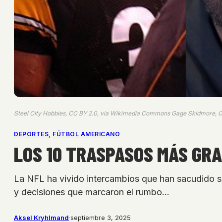
Steel City Hobbies, CC BY 2.0, via Wikimedia Commons Gage Skidmore
DEPORTES
, 
FÚTBOL AMERICANO
LOS 10 TRASPASOS MÁS GRA
La NFL ha vivido intercambios que han sacudido su
y decisiones que marcaron el rumbo…
Aksel Kryhlmand
·
septiembre 3, 2025