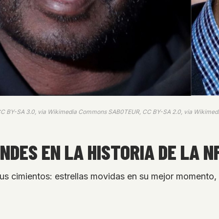
, CC BY-SA 3.0, via Wikimedia Commons SAB0TEUR, CC BY-SA 2.0, via Wikime
NDES EN LA HISTORIA DE LA N
s cimientos: estrellas movidas en su mejor momento, s