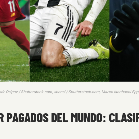
ksandr Osipov / Shutterstock.com, sbonsi / Shutterstock.com, Marco Iacobucci Ep
R PAGADOS DEL MUNDO: CLASI