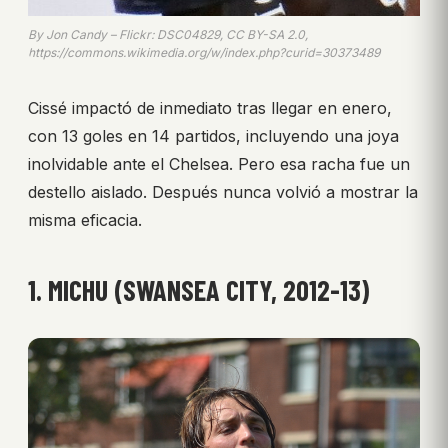
By Jon Candy – Flickr: DSC04829, CC BY-SA 2.0,
https://commons.wikimedia.org/w/index.php?curid=30373489
Cissé impactó de inmediato tras llegar en enero,
con 13 goles en 14 partidos, incluyendo una joya
inolvidable ante el Chelsea. Pero esa racha fue un
destello aislado. Después nunca volvió a mostrar la
misma eficacia.
1. MICHU (SWANSEA CITY, 2012-13)