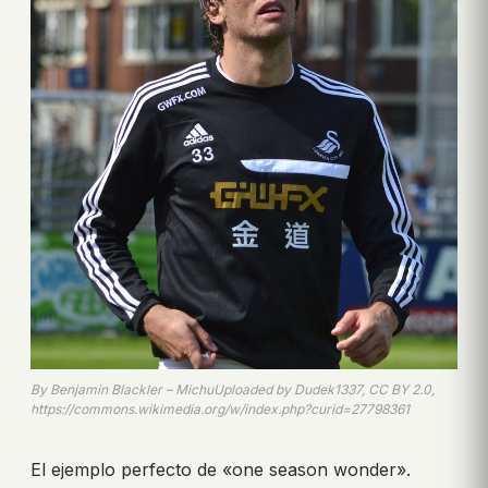
By Benjamin Blackler – MichuUploaded by Dudek1337, CC BY 2.0,
https://commons.wikimedia.org/w/index.php?curid=27798361
El ejemplo perfecto de «one season wonder».