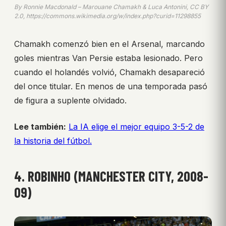
By Ronnie Macdonald – Marouane Chamakh & Luca Antonini, CC BY
2.0, https://commons.wikimedia.org/w/index.php?curid=11298855
Chamakh comenzó bien en el Arsenal, marcando
goles mientras Van Persie estaba lesionado. Pero
cuando el holandés volvió, Chamakh desapareció
del once titular. En menos de una temporada pasó
de figura a suplente olvidado.
Lee también:
La IA elige el mejor equipo 3-5-2 de
la historia del fútbol.
4. ROBINHO (MANCHESTER CITY, 2008-
09)