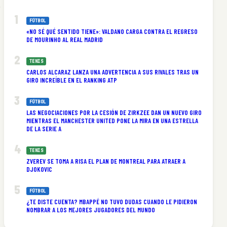
.
FÚTBOL
«NO SÉ QUÉ SENTIDO TIENE»: VALDANO CARGA CONTRA EL REGRESO
DE MOURINHO AL REAL MADRID
TENIS
CARLOS ALCARAZ LANZA UNA ADVERTENCIA A SUS RIVALES TRAS UN
GIRO INCREÍBLE EN EL RANKING ATP
FÚTBOL
LAS NEGOCIACIONES POR LA CESIÓN DE ZIRKZEE DAN UN NUEVO GIRO
MIENTRAS EL MANCHESTER UNITED PONE LA MIRA EN UNA ESTRELLA
DE LA SERIE A
TENIS
ZVEREV SE TOMA A RISA EL PLAN DE MONTREAL PARA ATRAER A
DJOKOVIC
FÚTBOL
¿TE DISTE CUENTA? MBAPPÉ NO TUVO DUDAS CUANDO LE PIDIERON
NOMBRAR A LOS MEJORES JUGADORES DEL MUNDO