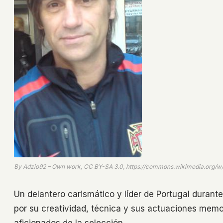
By Adzio92 – Own work, CC BY-SA 3.0, https://commons.wikimedia.org/
Un delantero carismático y líder de Portugal durant
por su creatividad, técnica y sus actuaciones memor