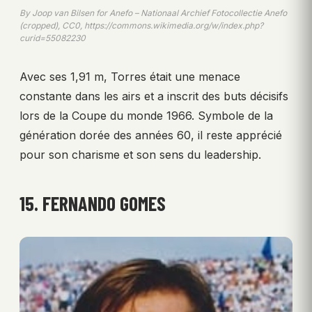
By Joop van Bilsen for Anefo – Nationaal Archief Fotocollectie Anefo
(cropped), CC0, https://commons.wikimedia.org/w/index.php?
curid=55082230
Avec ses 1,91 m, Torres était une menace
constante dans les airs et a inscrit des buts décisifs
lors de la Coupe du monde 1966. Symbole de la
génération dorée des années 60, il reste apprécié
pour son charisme et son sens du leadership.
15. FERNANDO GOMES