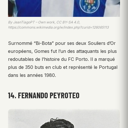
By JeanTiagoPT – Own work, CC BY-SA 4.0,
https://commons.wikimedia.org/w/index.php?curid=126065113
Surnommé “Bi-Bota” pour ses deux Souliers d’Or
européens, Gomes fut l’un des attaquants les plus
redoutables de l’histoire du FC Porto. Il a marqué
plus de 350 buts en club et représenté le Portugal
dans les années 1980.
14. FERNANDO PEYROTEO