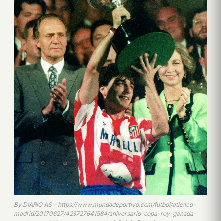
By DIARIO AS – https://www.mundodeportivo.com/futbol/atletico-
madrid/20170627/423727641584/aniversario-copa-rey-ganada-