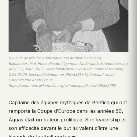
By Jack de Nijs for AnefoNationaal Archief, Den Haag,
Rijksfotoarchief: Fotocollectie Algemeen Nederlands Fotopersbureau
(ANEFO), 1945-1989 – negatiefstroken zwart/wit, nummer toegang
2.24.01.05, bestanddeelnummer 913-8531 – Nationaal Archief
Fotocollectie Anefo, CC0,
https://commons.wikimedia.org/w/index.php?curid=29825792
Capitaine des équipes mythiques de Benfica qui ont
remporté la Coupe d’Europe dans les années 60,
Águas était un buteur prolifique. Son leadership et
son efficacité devant le but lui valent d’être une
légende du football portugais.