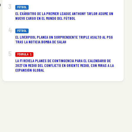
o
FÚTBOL
EL EXÁRBITRO DE LA PREMIER LEAGUE ANTHONY TAYLOR ASUME UN
NUEVO CARGO EN EL MUNDO DEL FÚTBOL
FÚTBOL
EL LIVERPOOL PLANEA UN SORPRENDENTE TRIPLE ASALTO AL PSG
TRAS LA NOTICIA BOMBA DE SALAH
FÓRMULA 1
LA F1 REVELA PLANES DE CONTINGENCIA PARA EL CALENDARIO DE
2027 EN MEDIO DEL CONFLICTO EN ORIENTE MEDIO, CON MIRAS A LA
EXPANSIÓN GLOBAL