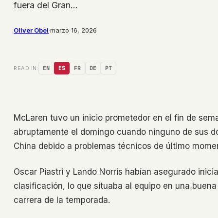
fuera del Gran…
Oliver Obel
·
marzo 16, 2026
READ IN:
EN
ES
FR
DE
PT
McLaren tuvo un inicio prometedor en el fin de se
abruptamente el domingo cuando ninguno de sus dos
China debido a problemas técnicos de último mome
Oscar Piastri y Lando Norris habían asegurado inicialm
clasificación, lo que situaba al equipo en una buena
carrera de la temporada.