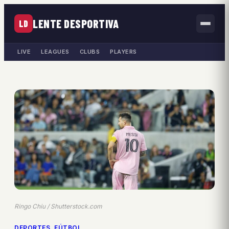
LENTE DESPORTIVA
LD
LIVE
LEAGUES
CLUBS
PLAYERS
Ringo Chiu / Shutterstock.com
DEPORTES
, 
FÚTBOL