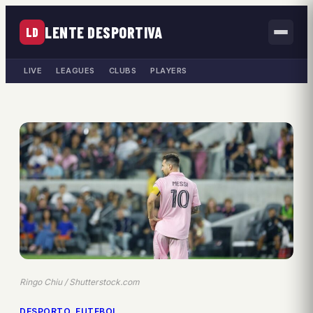
LENTE DESPORTIVA
LD
LIVE
LEAGUES
CLUBS
PLAYERS
Ringo Chiu / Shutterstock.com
DESPORTO
, 
FUTEBOL