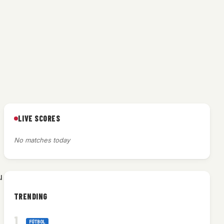
LIVE SCORES
No matches today
u
TRENDING
FÚTBOL