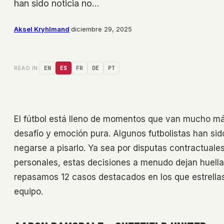
han sido noticia no…
Aksel Kryhlmand
·
diciembre 29, 2025
READ IN:
EN
ES
FR
DE
PT
El fútbol está lleno de momentos que van mucho más 
desafío y emoción pura. Algunos futbolistas han sid
negarse a pisarlo. Ya sea por disputas contractuale
personales, estas decisiones a menudo dejan huella e
repasamos 12 casos destacados en los que estrellas
equipo.