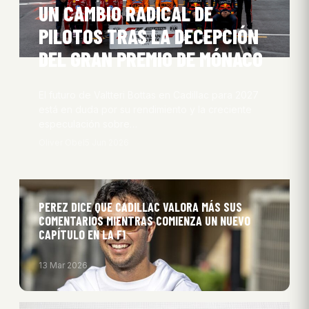
UN CAMBIO RADICAL DE
PILOTOS TRAS LA DECEPCIÓN
DEL GRAN PREMIO DE MÓNACO
El futuro de Valtteri Bottas en Cadillac para 2027
está en duda por su rendimiento y la creciente
especulación sobre…
Oliver Obel
5 Jun 2026
PEREZ DICE QUE CADILLAC VALORA MÁS SUS
COMENTARIOS MIENTRAS COMIENZA UN NUEVO
CAPÍTULO EN LA F1
13 Mar 2026