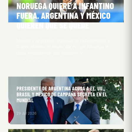
NORUEGA QUIERE A INFANTINO
FUERA. ARGENTINA Y MÉXICO
QUIEREN QUE SE QUEDE
México y Argentina respaldaron públicamente a
Gianni Infantino el mismo día en que Noruega le
pidió formalmente que dimitiera, y…
Emil Martesen
7 Ago 2026
PRESIDENTE DE ARGENTINA ACUSA A EE. UU.,
BRASIL Y MÉXICO DE CAMPAÑA SECRETA EN EL
MUNDIAL
29 Jul 2026