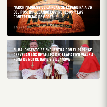
MARCH MADNESS DE LA NCAA SE EXPANDIRÁ A 76
EQUIPOS, IMPULSANDO LOS INGRESOS Y LAS
CONFERENCIAS DE PODER
8 May 2026
EL BALONCESTO SE ENCUENTRA CON EL PAPA: SE
DESVELAN LOS DETALLES DEL LLAMATIVO VIAJE A
ROMA DE NOTRE DAME Y VILLANOVA
1 May 2026