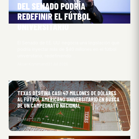
DEL SENADO PODRÍA
REDEFINIR EL FÚTBOL
UNIVERSITARIO
El Senado de EE. UU. negocia una legislación que
podría inyectar más de $40 millones en el fútbol
universitario, redefiniendo…
Aksel Kryhlmand
31 Jul 2026
TEXAS DESTINA CASI 47 MILLONES DE DÓLARES
AL FÚTBOL AMERICANO UNIVERSITARIO EN BUSCA
DE UN CAMPEONATO NACIONAL
26 May 2026