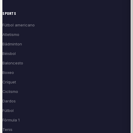
SPORTS
Fútbol americano
Atletismo
Bádminton
Béisbol
Baloncesto
Boxeo
Críquet
Ciclismo
Dardos
Fútbol
Fórmula 1
Tenis