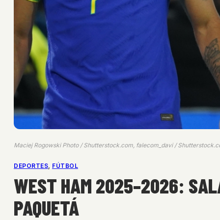
Maciej Rogowski Photo / Shutterstock.com, falecom_davi / Shutterstock.c
DEPORTES
, 
FÚTBOL
WEST HAM 2025–2026: SALA
PAQUETÁ