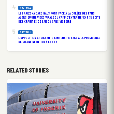
FOOTBALL
LES ARIZONA CARDINALS FONT FACE À LA COLÈRE DES FANS
ALORS QU’UNE VIDÉO VIRALE DU CAMP D’ENTRAÎNEMENT SUSCITE
DES CRAINTES DE SAISON SANS VICTOIRE
FOOTBALL
L’OPPOSITION CROISSANTE S’INTENSIFIE FACE À LA PRÉSIDENCE
DE GIANNI INFANTINO À LA FIFA
RELATED STORIES