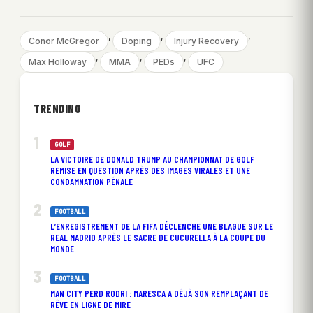
, 
, 
, 
Conor McGregor
Doping
Injury Recovery
, 
, 
, 
Max Holloway
MMA
PEDs
UFC
TRENDING
GOLF
LA VICTOIRE DE DONALD TRUMP AU CHAMPIONNAT DE GOLF
REMISE EN QUESTION APRÈS DES IMAGES VIRALES ET UNE
CONDAMNATION PÉNALE
FOOTBALL
L’ENREGISTREMENT DE LA FIFA DÉCLENCHE UNE BLAGUE SUR LE
REAL MADRID APRÈS LE SACRE DE CUCURELLA À LA COUPE DU
MONDE
FOOTBALL
MAN CITY PERD RODRI : MARESCA A DÉJÀ SON REMPLAÇANT DE
RÊVE EN LIGNE DE MIRE