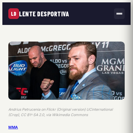
LENTE DESPORTIVA
LD
Andrius Petrucenia on Flickr (Original version) UCinternational
(Crop), CC BY-SA 2.0, via Wikimedia Commons
MMA