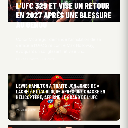
L’UFC 329 ET VISE UN RETOUR
EN 2027 APRÈS UNE BLESSURE
AU GENOU
Conor McGregor demande l’annulation de sa
défaite à l’UFC 329 contre Max Holloway,
évoquant un sol glissant, et vise un…
Oliver Obel
29 Juil 2026
LEWIS HAMILTON A TRAITÉ JON JONES DE «
LÂCHE » ET L’A BLOQUÉ APRÈS UNE CHASSE EN
HÉLICOPTÈRE, AFFIRME LE GRAND DE L’UFC
29 Juil 2026