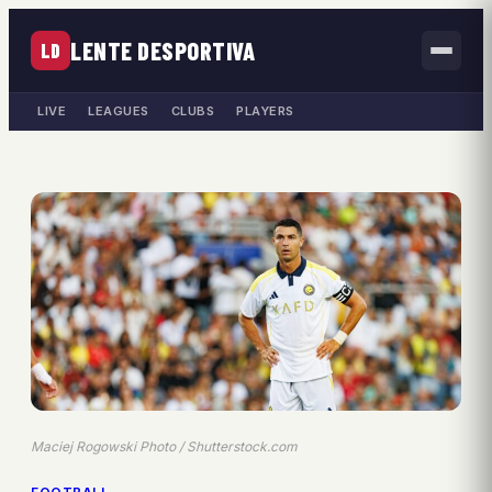
LENTE DESPORTIVA
LD
LIVE
LEAGUES
CLUBS
PLAYERS
Maciej Rogowski Photo / Shutterstock.com