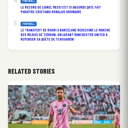
FOOTBALL
LE RECORD DE LIONEL MESSI EST SI ABSURDE QU’IL FAIT
PARAÎTRE CRISTIANO RONALDO ORDINAIRE
FOOTBALL
LE TRANSFERT DE RODRI À BARCELONE REDESSINE LE MARCHÉ
DES MILIEUX DE TERRAIN, OBLIGEANT MANCHESTER UNITED À
REPENSER SA QUÊTE DE TCHOUAMÉNI
RELATED STORIES