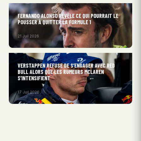
FERNANDO ALONSO RÉVÈLE CE QUI POURRAIT LE
POUSSER À QUITTER LA FORMULE 1
21 Juil 2026
VERSTAPPEN REFUSE DE S’ENGAGER AVEC RED
BULL ALORS QUE LES RUMEURS MCLAREN
S’INTENSIFIENT
17 Juil 2026