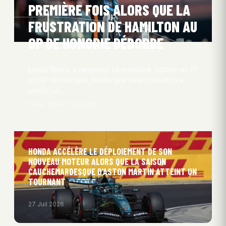
PREMIÈRE FOIS ALORS QUE LA
FRUSTRATION DE HAMILTON AU
GP DE HONGRIE DÉBORDE
Lando Norris a remporté sa première victoire en F1
au GP de Hongrie, tandis que Lewis Hamilton a
connu un…
Oliver Obel
27 Juil 2026
HONDA ACCÉLÈRE LE DÉPLOIEMENT DE SON
NOUVEAU MOTEUR ALORS QUE LA SAISON
CAUCHEMARDESQUE D’ASTON MARTIN ATTEINT UN
TOURNANT
27 Juil 2026