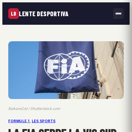
LENTE DESPORTIVA
LD
BalkansCat / Shutterstock.com
FORMULE 1
, 
LES SPORTS