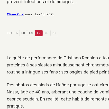
prévenir infections et dommages,…
Oliver Obel
·
novembre 10, 2025
READ IN:
EN
ES
FR
DE
PT
La quête de performance de Cristiano Ronaldo a touj
protéines à ses siestes minutieusement chronométrée
routine a intrigué ses fans : ses ongles de pied peint
Des photos des pieds de l’icône portugaise ont circul
Nassr, âgé de 40 ans, arborant une couche de vernis
caprice soudain. En réalité, cette habitude remonte
pratique.