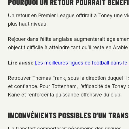
POURQUOI UN RETOUR POURRAIT BÉNÉFI
Un retour en Premier League offrirait à Toney une vis
plus haut niveau.
Rejouer dans l’élite anglaise augmenterait égalemen
objectif difficile à atteindre tant qu’il reste en Arabi
Lire aussi:
Les meilleures ligues de football dans l
Retrouver Thomas Frank, sous la direction duquel il s’
et confiance. Pour Tottenham, l’efficacité de Toney d
Kane et renforcer la puissance offensive du club.
INCONVÉNIENTS POSSIBLES D’UN TRAN
Un transfert comporterait néanmoins des risques.