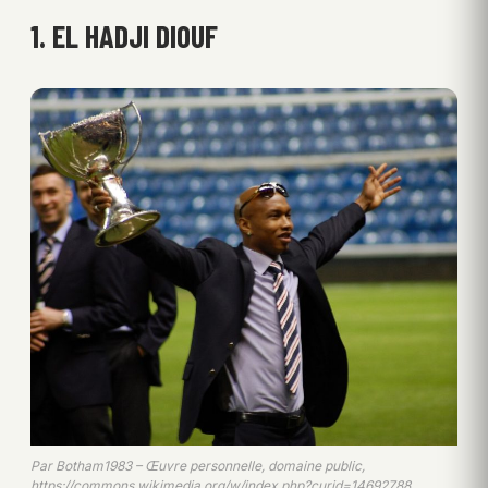
1. EL HADJI DIOUF
Par Botham1983 – Œuvre personnelle, domaine public,
https://commons.wikimedia.org/w/index.php?curid=14692788