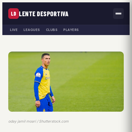
LENTE DESPORTIVA
LD
LIVE
LEAGUES
CLUBS
PLAYERS
oday jamil moari / Shutterstock.com