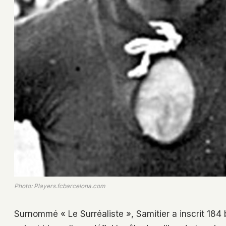
Photo: Players.fcbarcelona.com
Surnommé « Le Surréaliste », Samitier a inscrit 184