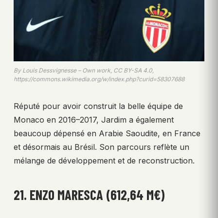
By Louis Dessvignesse – Own work, CC BY-SA 4.0,
https://commons.wikimedia.org/w/index.php?curid=58307688
Réputé pour avoir construit la belle équipe de
Monaco en 2016–2017, Jardim a également
beaucoup dépensé en Arabie Saoudite, en France
et désormais au Brésil. Son parcours reflète un
mélange de développement et de reconstruction.
21. ENZO MARESCA (612,64 M€)