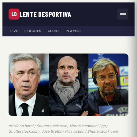
LENTE DESPORTIVA
LD
LIVE
LEAGUES
CLUBS
PLAYERS
cristiano barni / Shutterstock.com, Marco Iacobucci Epp /
Shutterstock.com, Jose Breton- Pics Action / Shutterstock.com