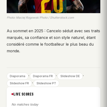
Photo: Maciej Rogowski Photo / Shutterstock.com
Au sommet en 2025 : Cancelo séduit avec ses traits
marqués, sa confiance et son style naturel, étant
considéré comme le footballeur le plus beau du
monde.
, 
, 
, 
Diaporama
Diaporama FR
Slideshow DE
, 
Slideshow FR
Slideshow PT
LIVE SCORES
No matches today