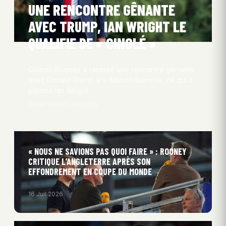
UNE RENCONTRE GÊNANTE
AVEC TRUMP, IAN WRIGHT LE
QUALIFIE DE « CINGLÉ »
Coleen Rooney a raconté une rencontre gênante
avec Donald Trump à la Maison Blanche, ce qui a
poussé Ian Wright…
Oliver Obel
27 Juil 2026
« NOUS NE SAVIONS PAS QUOI FAIRE » : ROONEY
CRITIQUE L’ANGLETERRE APRÈS SON
EFFONDREMENT EN COUPE DU MONDE
16 Juil 2026