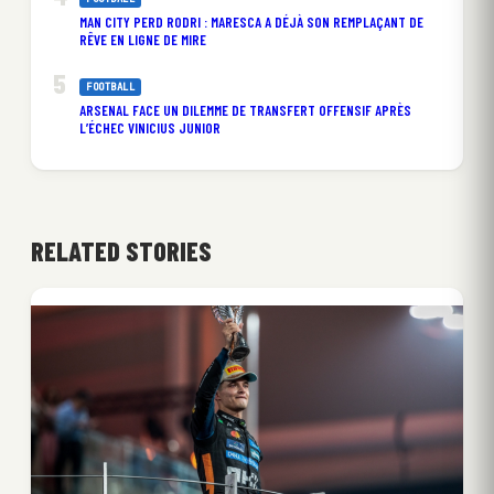
MAN CITY PERD RODRI : MARESCA A DÉJÀ SON REMPLAÇANT DE
RÊVE EN LIGNE DE MIRE
FOOTBALL
ARSENAL FACE UN DILEMME DE TRANSFERT OFFENSIF APRÈS
L’ÉCHEC VINICIUS JUNIOR
RELATED STORIES