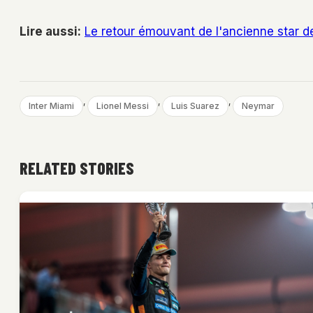
Lire aussi:
Le retour émouvant de l'ancienne star d
, 
, 
, 
Inter Miami
Lionel Messi
Luis Suarez
Neymar
RELATED STORIES